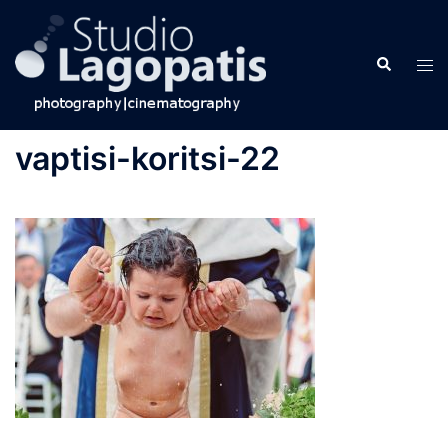
Skip
to
Search
content
Tog
men
vaptisi-koritsi-22